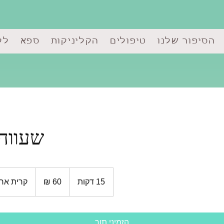
הסיפור שלנו
טיפולים
הקליניקות
ספא
לק
שעווה 
60
שקלים
15 דקות
1
קרית אר
חדשים
5
ד
ק
הזמיני תור