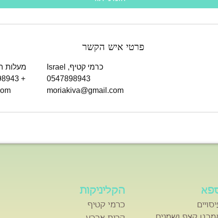
ו
ת
פרטי איש הקשר
כרמי קטיף, Israel
מעלות חברון 53, 
+ 029961531,0547898943
0547898943
com
moriakiva@gmail.com
פא
הקליניקות
יסויים
כרמי קטיף
מבט קצף ושמנים