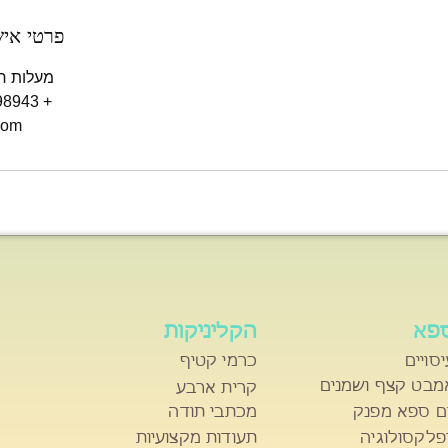
פרטי אי
מעלות חברון 53, 
+ 029961531,0547898943
com
פא
הקליניקות
יסויים
כרמי קטיף
מבט קצף ושמנים
קרית ארבע
ום ספא מפנק
מכתבי תודה
פלקסולוגיה
תעודות מקצועיות